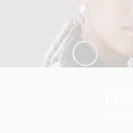
PRO
una selec