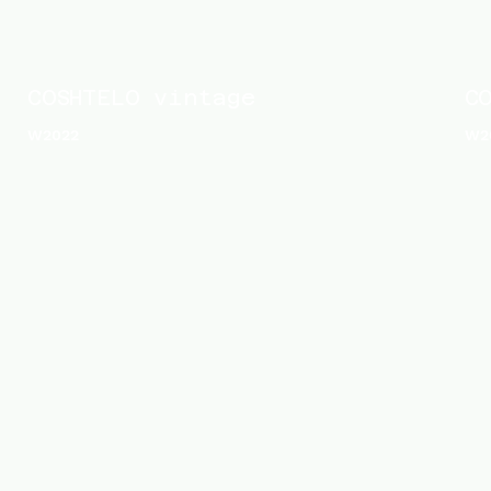
COSHTELO vintage
C
W2022
W2