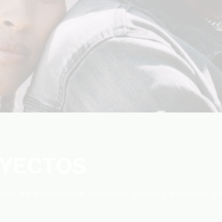
YECTOS
ción de proyectos de desarrollo visual y dirección cr