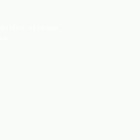
OSHTELO vintage
020