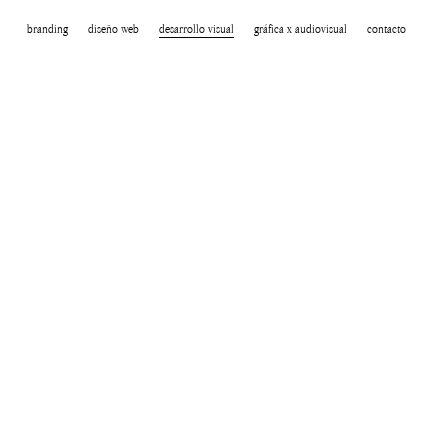
branding
diseño web
desarrollo visual
gráfica x audiovisual
contacto
idad
gencias y
cios
mpañas